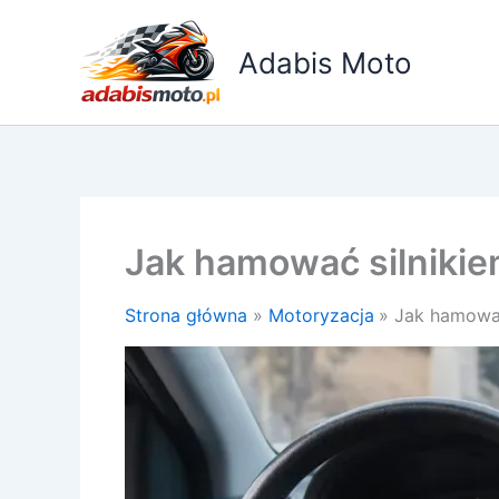
Przejdź
do
Adabis Moto
treści
Jak hamować silniki
Strona główna
Motoryzacja
Jak hamować