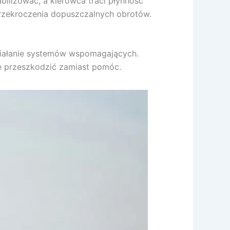
ilizować, a kierowca traci płynność
przekroczenia dopuszczalnych obrotów.
ziałanie systemów wspomagających.
e przeszkodzić zamiast pomóc.