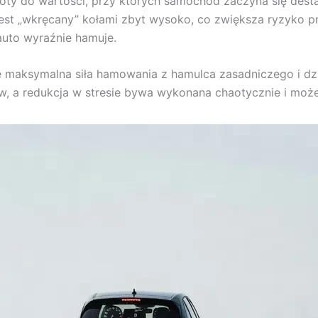
ty do wartości, przy których samochód zaczyna się destab
jest „wkręcany” kołami zbyt wysoko, co zwiększa ryzyko 
auto wyraźnie hamuje.
e maksymalna siła hamowania z hamulca zasadniczego i d
w, a redukcja w stresie bywa wykonana chaotycznie i moż