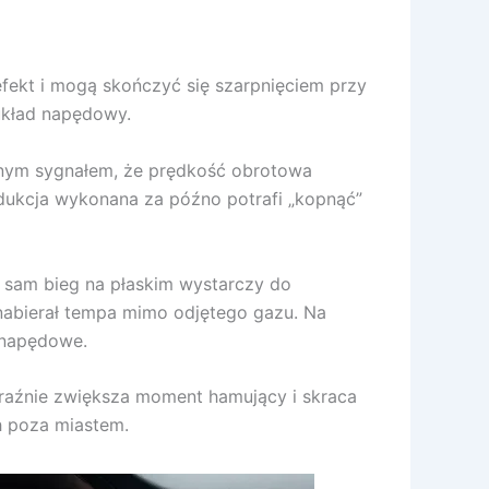
fekt i mogą skończyć się szarpnięciem przy
układ napędowy.
telnym sygnałem, że prędkość obrotowa
redukcja wykonana za późno potrafi „kopnąć”
n sam bieg na płaskim wystarczy do
nabierał tempa mimo odjętego gazu. Na
a napędowe.
yraźnie zwiększa moment hamujący i skraca
h poza miastem.