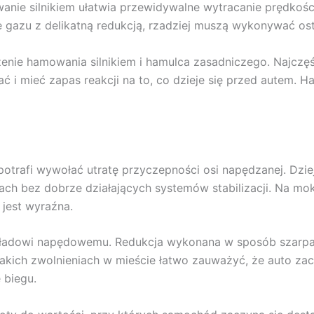
anie silnikiem ułatwia przewidywalne wytracanie prędkośc
e gazu z delikatną redukcją, rzadziej muszą wykonywać o
czenie hamowania silnikiem i hamulca zasadniczego. Najczę
 i mieć zapas reakcji na to, co dzieje się przed autem. H
 potrafi wywołać utratę przyczepności osi napędzanej. Dzi
ch bez dobrze działających systemów stabilizacji. Na mo
jest wyraźna.
układowi napędowemu. Redukcja wykonana w sposób szarpan
 takich zwolnieniach w mieście łatwo zauważyć, że auto 
 biegu.