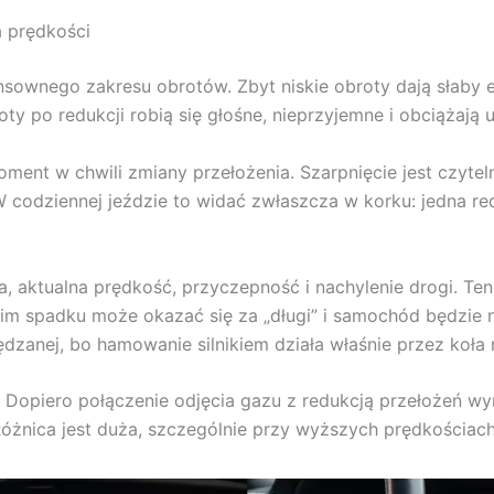
a prędkości
ownego zakresu obrotów. Zbyt niskie obroty dają słaby e
 po redukcji robią się głośne, nieprzyjemne i obciążają 
moment w chwili zmiany przełożenia. Szarpnięcie jest czy
. W codziennej jeździe to widać zwłaszcza w korku: jedna 
, aktualna prędkość, przyczepność i nachylenie drogi. Te
gim spadku może okazać się za „długi” i samochód będzie 
pędzanej, bo hamowanie silnikiem działa właśnie przez koł
. Dopiero połączenie odjęcia gazu z redukcją przełożeń w
Różnica jest duża, szczególnie przy wyższych prędkościac