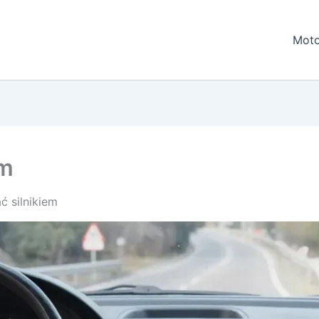
Moto
em
 silnikiem