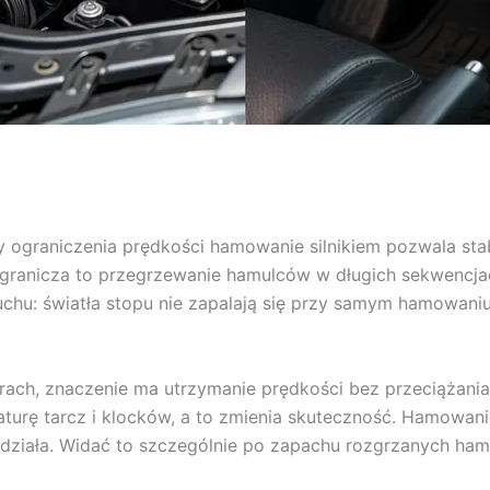
y ograniczenia prędkości hamowanie silnikiem pozwala sta
granicza to przegrzewanie hamulców w długich sekwencjach
chu: światła stopu nie zapalają się przy samym hamowaniu 
órach, znaczenie ma utrzymanie prędkości bez przeciążan
urę tarcz i klocków, a to zmienia skuteczność. Hamowanie 
 działa. Widać to szczególnie po zapachu rozgrzanych ham