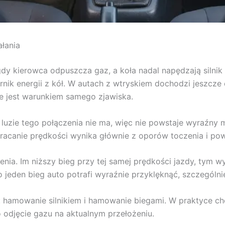
ałania
gdy kierowca odpuszcza gaz, a koła nadal napędzają silnik
rnik energii z kół. W autach z wtryskiem dochodzi jeszcze
nie jest warunkiem samego zjawiska.
Na luzie tego połączenia nie ma, więc nie powstaje wyraźn
racanie prędkości wynika głównie z oporów toczenia i pow
enia. Im niższy bieg przy tej samej prędkości jazdy, tym wy
o jeden bieg auto potrafi wyraźnie przyklęknąć, szczególn
 hamowanie silnikiem i hamowanie biegami. W praktyce cho
o odjęcie gazu na aktualnym przełożeniu.