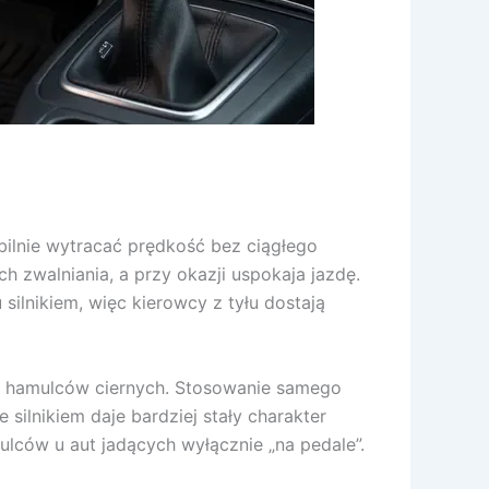
bilnie wytracać prędkość bez ciągłego
 zwalniania, a przy okazji uspokaja jazdę.
silnikiem, więc kierowcy z tyłu dostają
ia hamulców ciernych. Stosowanie samego
silnikiem daje bardziej stały charakter
ulców u aut jadących wyłącznie „na pedale”.