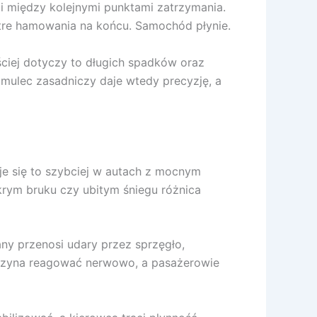
i między kolejnymi punktami zatrzymania.
stre hamowania na końcu. Samochód płynie.
ściej dotyczy to długich spadków oraz
amulec zasadniczy daje wtedy precyzję, a
eje się to szybciej w autach z mocnym
krym bruku czy ubitym śniegu różnica
y przenosi udary przez sprzęgło,
zaczyna reagować nerwowo, a pasażerowie