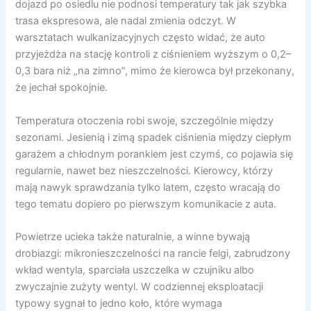
dojazd po osiedlu nie podnosi temperatury tak jak szybka
trasa ekspresowa, ale nadal zmienia odczyt. W
warsztatach wulkanizacyjnych często widać, że auto
przyjeżdża na stację kontroli z ciśnieniem wyższym o 0,2–
0,3 bara niż „na zimno”, mimo że kierowca był przekonany,
że jechał spokojnie.
Temperatura otoczenia robi swoje, szczególnie między
sezonami. Jesienią i zimą spadek ciśnienia między ciepłym
garażem a chłodnym porankiem jest czymś, co pojawia się
regularnie, nawet bez nieszczelności. Kierowcy, którzy
mają nawyk sprawdzania tylko latem, często wracają do
tego tematu dopiero po pierwszym komunikacie z auta.
Powietrze ucieka także naturalnie, a winne bywają
drobiazgi: mikronieszczelności na rancie felgi, zabrudzony
wkład wentyla, sparciała uszczelka w czujniku albo
zwyczajnie zużyty wentyl. W codziennej eksploatacji
typowy sygnał to jedno koło, które wymaga