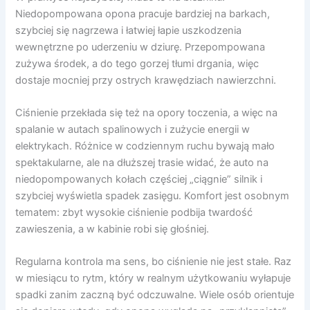
Niedopompowana opona pracuje bardziej na barkach,
szybciej się nagrzewa i łatwiej łapie uszkodzenia
wewnętrzne po uderzeniu w dziurę. Przepompowana
zużywa środek, a do tego gorzej tłumi drgania, więc
dostaje mocniej przy ostrych krawędziach nawierzchni.
Ciśnienie przekłada się też na opory toczenia, a więc na
spalanie w autach spalinowych i zużycie energii w
elektrykach. Różnice w codziennym ruchu bywają mało
spektakularne, ale na dłuższej trasie widać, że auto na
niedopompowanych kołach częściej „ciągnie” silnik i
szybciej wyświetla spadek zasięgu. Komfort jest osobnym
tematem: zbyt wysokie ciśnienie podbija twardość
zawieszenia, a w kabinie robi się głośniej.
Regularna kontrola ma sens, bo ciśnienie nie jest stałe. Raz
w miesiącu to rytm, który w realnym użytkowaniu wyłapuje
spadki zanim zaczną być odczuwalne. Wiele osób orientuje