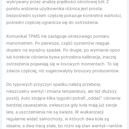
wykrywany przez analizę prędkości obrotowej kół. Z
punktu widzenia użytkownika różnica jest prosta:
bezpośredni system częściej pokazuje konkretne wartości,
pośredni częściej ogranicza się do ostrzeżenia.
Komunikat TPMS nie zastępuje okresowego pomiaru
manometrem. Po pierwsze, część systemów reaguje
dopiero na wyraźny spadek. Po drugie, po wymianie opon
lub korekcie ciśnienia bywa potrzebna kalibracja, inaczej
ostrzeżenia pojawiają się w losowych momentach. To się
zdarza częściej, niż sugerowałyby broszury producentów.
Do typowych przyczyn spadku należą przebicia,
nieszczelny wentyl i zmiana temperatury, ale też dłuższy
postój. Auto stojące kilka tygodni potrafi „oddać” ciśnienie
bardziej zauważalnie, zwłaszcza gdy koła mają już swoje
lata, a uszczelnienia nie są świeże. W wulkanizacji
regularnie widać samochody, w których dwa koła są
idealne, a dwa tracą stale, bo różni się stan wentyli i rantów