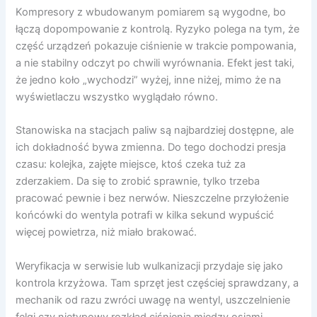
Kompresory z wbudowanym pomiarem są wygodne, bo
łączą dopompowanie z kontrolą. Ryzyko polega na tym, że
część urządzeń pokazuje ciśnienie w trakcie pompowania,
a nie stabilny odczyt po chwili wyrównania. Efekt jest taki,
że jedno koło „wychodzi” wyżej, inne niżej, mimo że na
wyświetlaczu wszystko wyglądało równo.
Stanowiska na stacjach paliw są najbardziej dostępne, ale
ich dokładność bywa zmienna. Do tego dochodzi presja
czasu: kolejka, zajęte miejsce, ktoś czeka tuż za
zderzakiem. Da się to zrobić sprawnie, tylko trzeba
pracować pewnie i bez nerwów. Nieszczelne przyłożenie
końcówki do wentyla potrafi w kilka sekund wypuścić
więcej powietrza, niż miało brakować.
Weryfikacja w serwisie lub wulkanizacji przydaje się jako
kontrola krzyżowa. Tam sprzęt jest częściej sprawdzany, a
mechanik od razu zwróci uwagę na wentyl, uszczelnienie
felgi czy nietypowy rozkład ciśnienia między osiami.