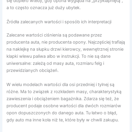
się dopiero wtedy, gdy opona wygląda na „przyklapniętą”,
a to często oznacza już duży ubytek.
Źródła zalecanych wartości i sposób ich interpretacji
Zalecane wartości ciśnienia są podawane przez
producenta auta, nie producenta opony. Najczęściej trafiają
na naklejkę na słupku drzwi kierowcy, wewnętrznej stronie
klapki wlewu paliwa albo w instrukcji. To nie są dane
uniwersalne: zależą od masy auta, rozmiaru felg i
przewidzianych obciążeń.
W wielu modelach wartości dla osi przedniej i tylnej są
różne. Ma to związek z rozkładem masy, charakterystyką
zawieszenia i obciążeniem bagażnika. Zdarza się też, że
producent podaje osobne wartości dla dwóch rozmiarów
opon dopuszczonych do danego auta. Tu łatwo o błąd,
gdy auto ma inne koła niż te, które były w chwili zakupu.