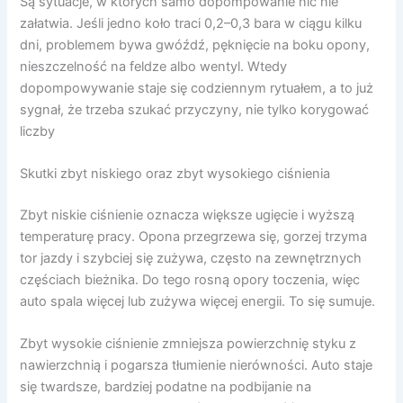
Są sytuacje, w których samo dopompowanie nic nie
załatwia. Jeśli jedno koło traci 0,2–0,3 bara w ciągu kilku
dni, problemem bywa gwóźdź, pęknięcie na boku opony,
nieszczelność na feldze albo wentyl. Wtedy
dopompowywanie staje się codziennym rytuałem, a to już
sygnał, że trzeba szukać przyczyny, nie tylko korygować
liczby
Skutki zbyt niskiego oraz zbyt wysokiego ciśnienia
Zbyt niskie ciśnienie oznacza większe ugięcie i wyższą
temperaturę pracy. Opona przegrzewa się, gorzej trzyma
tor jazdy i szybciej się zużywa, często na zewnętrznych
częściach bieżnika. Do tego rosną opory toczenia, więc
auto spala więcej lub zużywa więcej energii. To się sumuje.
Zbyt wysokie ciśnienie zmniejsza powierzchnię styku z
nawierzchnią i pogarsza tłumienie nierówności. Auto staje
się twardsze, bardziej podatne na podbijanie na