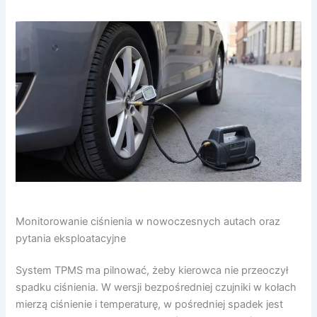
Monitorowanie ciśnienia w nowoczesnych autach oraz
pytania eksploatacyjne
System TPMS ma pilnować, żeby kierowca nie przeoczył
spadku ciśnienia. W wersji bezpośredniej czujniki w kołach
mierzą ciśnienie i temperaturę, w pośredniej spadek jest