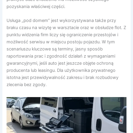
pozyskania właściwej części.
Usługa „pod domem” jest wykorzystywana także przy
braku czasu na wizytę w warsztacie oraz w obsłudze flot. Z
punktu widzenia firm liczy się ograniczenie przestojów i
możliwość serwisu w miejscu postoju pojazdu. W tym
scenariuszu kluczowe są terminy, jasny sposób
raportowania prac i zgodność działań z wymaganiami
gwarancyjnymi, jeśli auto jest jeszcze objęte ochroną
producenta lub leasingu. Dla użytkownika prywatnego
istotna jest przewidywalność zakresu i brak rozbudowy
zlecenia bez zgody.