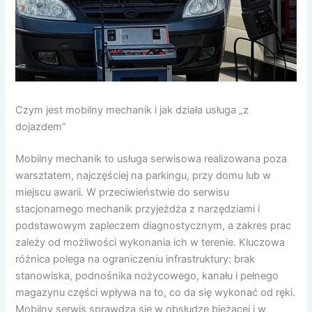
Czym jest mobilny mechanik i jak działa usługa „z
dojazdem”
Mobilny mechanik to usługa serwisowa realizowana poza
warsztatem, najczęściej na parkingu, przy domu lub w
miejscu awarii. W przeciwieństwie do serwisu
stacjonarnego mechanik przyjeżdża z narzędziami i
podstawowym zapleczem diagnostycznym, a zakres prac
zależy od możliwości wykonania ich w terenie. Kluczowa
różnica polega na ograniczeniu infrastruktury: brak
stanowiska, podnośnika nożycowego, kanału i pełnego
magazynu części wpływa na to, co da się wykonać od ręki.
Mobilny serwis sprawdza się w obsłudze bieżącej i w